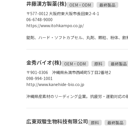
井藤漢方製薬(株)
OEM・ODM
最終製品
〒577-0012 大阪府東大阪市長田東2-4-1
06-6748-9000
https://www.itohkampo.co.jp/
錠剤、ハード・ソフトカプセル、丸剤、顆粒、粉体、飲
金秀バイオ(株)
OEM・ODM
原料
最終製品
〒901-0306 沖縄県糸満市西崎町5丁目2番地2
098-994-1001
http://www.kanehide-bio.co.jp
沖縄県産素材のリーディング企業。抗疲労・運動対応の
広東双駿生物科技有限公司
原料
最終製品