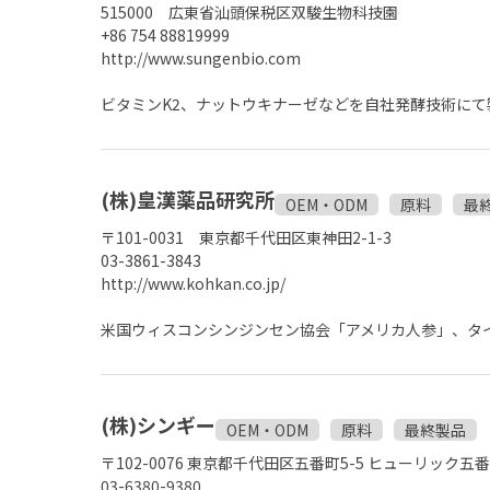
515000 広東省汕頭保税区双駿生物科技園
+86 754 88819999
http://www.sungenbio.com
ビタミンK2、ナットウキナーゼなどを自社発酵技術にて
(株)皇漢薬品研究所
OEM・ODM
原料
最
〒101-0031 東京都千代田区東神田2-1-3
03-3861-3843
http://www.kohkan.co.jp/
米国ウィスコンシンジンセン協会「アメリカ人参」、タ
(株)シンギー
OEM・ODM
原料
最終製品
〒102-0076 東京都千代田区五番町5-5 ヒューリック五
03-6380-9380