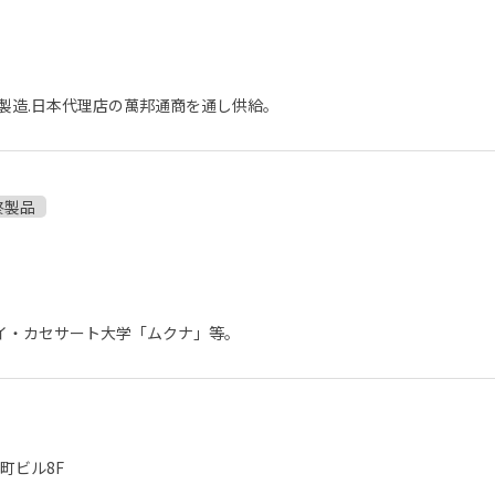
製造.日本代理店の萬邦通商を通し供給。
終製品
イ・カセサート大学「ムクナ」等。
番町ビル8F