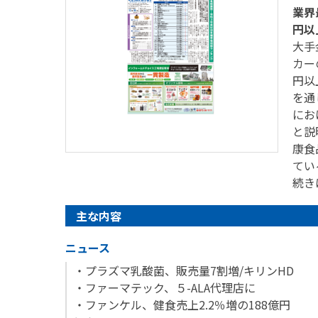
業界
円以
大手
カー
円以
を通
にお
と説
康食
てい
続き
主な内容
ニュース
・プラズマ乳酸菌、販売量7割増/キリンHD
・ファーマテック、５-ALA代理店に
・ファンケル、健食売上2.2％増の188億円