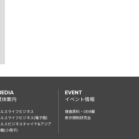
EDIA
EVENT
媒体案内
イベント情報
ヘルスライフビジネス
健食原料・OEM展
ルスライフビジネス(電子版)
表示規制研究会
ヘルスビジネスチャイナ&アジア
籍(小冊子)