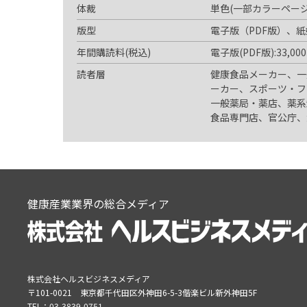
体裁
単色(一部カラーページ
版型
電子版（PDF版）、紙
年間購読料(税込)
電子版(PDF版):33,00
読者層
健康食品メーカー、一
ーカー、スポーツ・フ
一般薬局・薬店、薬系
食品専門店、官公庁、
健康産業業界の総合メディア
株式会社ヘルスビジネスメディア
〒101-0021
東京都千代田区外神田6-5-3偕楽ビル新外神田5F
TEL：
03-3839-0751