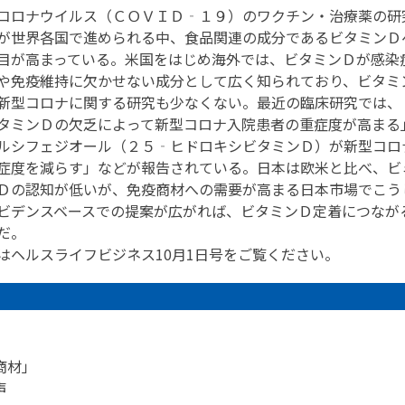
コロナウイルス（ＣＯＶＩＤ‐１９）のワクチン・治療薬の研
が世界各国で進められる中、食品関連の成分であるビタミンＤ
目が高まっている。米国をはじめ海外では、ビタミンＤが感染
や免疫維持に欠かせない成分として広く知られており、ビタミ
新型コロナに関する研究も少なくない。最近の臨床研究では、
タミンＤの欠乏によって新型コロナ入院患者の重症度が高まる
ルシフェジオール（２５‐ヒドロキシビタミンＤ）が新型コロ
症度を減らす」などが報告されている。日本は欧米と比べ、ビ
Ｄの認知が低いが、免疫商材への需要が高まる日本市場でこう
ビデンスベースでの提案が広がれば、ビタミンＤ定着につなが
だ。
はヘルスライフビジネス10月1日号をご覧ください。
商材」
声