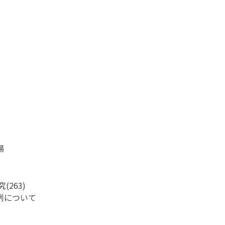
場
263)
例について