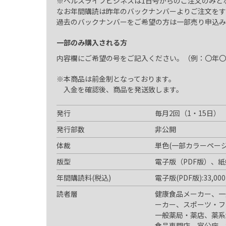
※ヘルスライフビジネスは1日号からのご注文のみと
なお年間購読は昨年のバックナンバーよりご注文をす
過去のバックナンバーをご希望の方は一部売り申込み
一部のみ購入される方
内容欄にご希望の号をご記入ください。（例：〇年〇
※本商品は前金制となっております。
入金を確認後、商品を発送致します。
発行
毎月2回（1・15日）
発行部数
非公開
体裁
単色(一部カラーページ
版型
電子版（PDF版）、紙
年間購読料(税込)
電子版(PDF版):33,00
読者層
健康食品メーカー、一
ーカー、スポーツ・フ
一般薬局・薬店、薬系
食品専門店、官公庁、