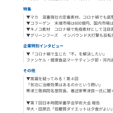
特集
▼マカ 滋養強壮の定番素材、コロナ禍でも底
▼コラーゲン 末端市場は600億円、国内市場
▼キノコ素材 コロナ禍で免疫素材として注目
▼グリーンフーズ インバウンド大打撃も反転
企業特別インタビュー
▼「コロナ禍で生じた〝不〟を解決したい」
ファンケル・健康食品マーケティング部・河内
その他
▼常識を疑ってみる！第４回
「気功に治療効果はあるのかという問い」
帯津三敬病院名誉院長、著述家帯津良一氏に聞
▼第７回日本時間栄養学会学術大会 報告
早大・田原氏「低糖質ダイエットは夕食がよい