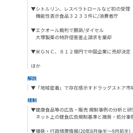
▼シトルリン、レスベラトロールなど初の受理
機能性表示食品３２３３件に/消費者庁
▼エクオール裁判で勝訴/ダイセル
大塚製薬の特許侵害差止請求を棄却
▼米ＧＮＣ、８１２億円で中国企業に売却決定
ほか
解説
▼「地域密着」で存在感示すドラッグストア市
規制
▼健康食品等の広告・販売 規制事例の分析と研究(
ネット上の健食広告規制基準と摘発・処分事
▼摘発・行政措置情報(20年8月後半～9月前半)