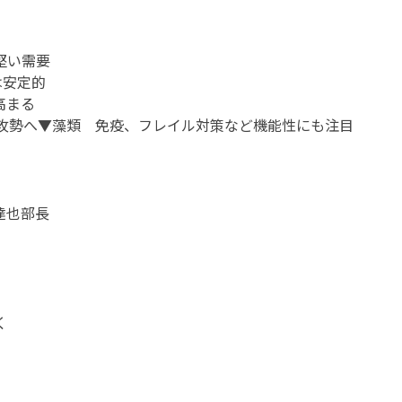
堅い需要
は安定的
高まる
攻勢へ▼藻類 免疫、フレイル対策など機能性にも注目
達也部長
く
」