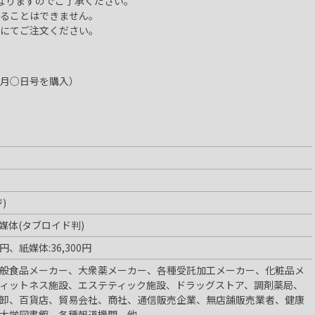
なりますのでご了承ください。
ることはできません。
にてご注文ください。
月○日号を購入）
)
媒体(タブロイド判)
0円、紙媒体:36,300円
般食品メーカー、大衆薬メーカー、各種受託加工メーカー、化粧品メ
ィットネス施設、エステティック施設、ドラッグストア、調剤薬局、
卸、百貨店、貿易会社、商社、通信販売企業、無店舗販売業者、健康
大学図書館、各種報道機関 他