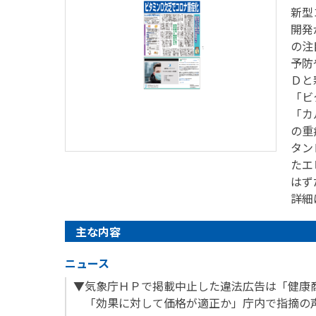
新型
開発
の注
予防
Ｄと
「ビ
「カ
の重
タン
たエ
はず
詳細
主な内容
ニュース
▼気象庁ＨＰで掲載中止した違法広告は「健康
「効果に対して価格が適正か」庁内で指摘の