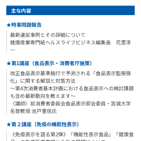
主な内容
★時事問題報告
最新違反事例とその詳細について
健康産業専門紙ヘルスライフビジネス編集長 花里淳
一
★第1講座（食品表示・消費者庁施策）
改正食品表示基準施行で予測される「食品表示監視強
化」に関する解説と対策方法
～第4次消費者基本計画における食品表示への検討課題
も含め最新動向を教えます～
〈講師〉前消費者委員会食品表示部会委員・宮城大学
名誉教授 池戸重信氏
★第２講座（免疫の機能性表示）
《免疫表示を語る第2弾》「機能性表示食品」「健康食