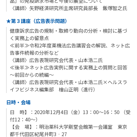
品」の免疫訴求市場と今後の展望について
〈講師〉矢野経済研究所主席研究員部長 飯塚智之氏
★第３講座（広告表示問題）
健康訴求広告の規制・取締り動向の分析・検討に基づ
く実務上の留意点
≪前半≫令和2年度薬機法広告講習会の解説、ネット広
告事件続報の分析など
〈講師〉広告表現研究会代表・山本浩二氏
≪後半≫ネット広告実例に関する実務上の質問と回答
～前回からの続編～
〈講師〉広告表現研究会代表・山本浩二氏×ヘルスラ
イフビジネス編集部 檜山正明（進行）
日時・会場
日 時】：2020年12月4日（金）13：00～16：50 （受
付12：40～）
【会 場】：明治薬科大学剛堂会館第一会議室 東京
都千代田区紀尾井町3‐27