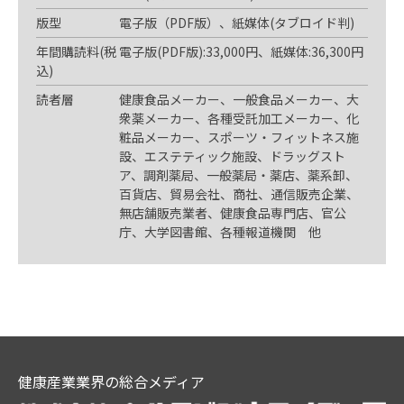
版型
電子版（PDF版）、紙媒体(タブロイド判)
年間購読料(税
電子版(PDF版):33,000円、紙媒体:36,300円
込)
読者層
健康食品メーカー、一般食品メーカー、大
衆薬メーカー、各種受託加工メーカー、化
粧品メーカー、スポーツ・フィットネス施
設、エステティック施設、ドラッグスト
ア、調剤薬局、一般薬局・薬店、薬系卸、
百貨店、貿易会社、商社、通信販売企業、
無店舗販売業者、健康食品専門店、官公
庁、大学図書館、各種報道機関 他
健康産業業界の総合メディア