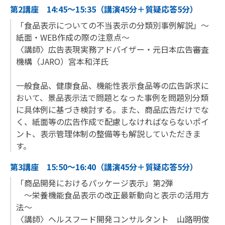
第2講座 14:45～15:35（講演45分＋質疑応答5分）
「食品表示についての不当表示の分類別事例解説」～
紙面・WEB作成の際の注意点～
〈講師〉広告表現実務アドバイザー・元日本広告審査
機構（JARO）宮本和洋氏
一般食品、健康食品、機能性表示食品等の広告訴求に
おいて、景品表示法で問題となった事例を問題別分類
に具体例に基づき検討する。また、商品広告だけでな
く、紙面等の広告作成で配慮しなければならないポイ
ント、表示管理体制の整備等も解説していただきま
す。
第3講座 15:50～16:40（講演45分＋質疑応答5分）
「商品開発におけるパッケージ表示」第2弾
～栄養機能食品表示の改正最新動向と表示の活用方
法～
〈講師〉ヘルスフード開発コンサルタント 山路明俊