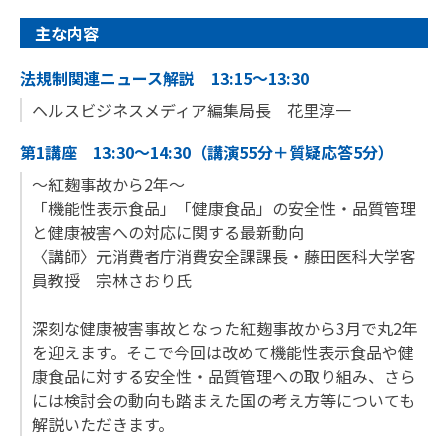
主な内容
法規制関連ニュース解説 13:15～13:30
ヘルスビジネスメディア編集局長 花里淳一
第1講座 13:30～14:30（講演55分＋質疑応答5分）
～紅麹事故から2年～
「機能性表示食品」「健康食品」の安全性・品質管理
と健康被害への対応に関する最新動向
〈講師〉元消費者庁消費安全課課長・藤田医科大学客
員教授 宗林さおり氏
深刻な健康被害事故となった紅麹事故から3月で丸2年
を迎えます。そこで今回は改めて機能性表示食品や健
康食品に対する安全性・品質管理への取り組み、さら
には検討会の動向も踏まえた国の考え方等についても
解説いただきます。