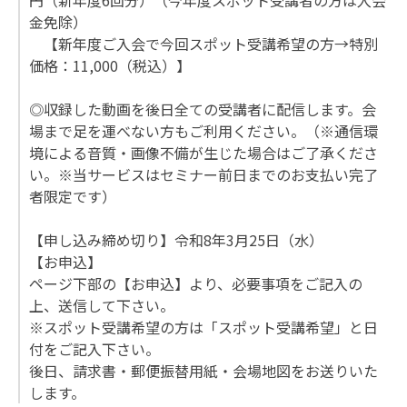
円（新年度6回分）（今年度スポット受講者の方は入会
金免除）
【新年度ご入会で今回スポット受講希望の方→特別
価格：11,000（税込）】
◎収録した動画を後日全ての受講者に配信します。会
場まで足を運べない方もご利用ください。（※通信環
境による音質・画像不備が生じた場合はご了承くださ
い。※当サービスはセミナー前日までのお支払い完了
者限定です）
【申し込み締め切り】令和8年3月25日（水）
【お申込】
ページ下部の【お申込】より、必要事項をご記入の
上、送信して下さい。
※スポット受講希望の方は「スポット受講希望」と日
付をご記入下さい。
後日、請求書・郵便振替用紙・会場地図をお送りいた
します。